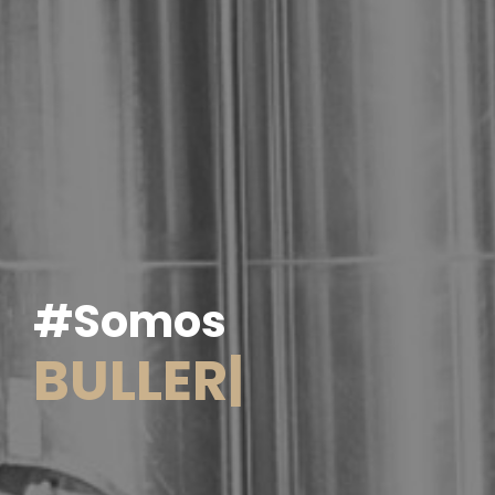
#Somos
B
U
L
L
E
R
|