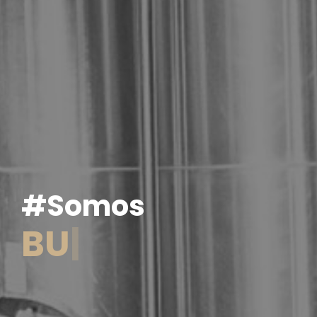
#Somos
B
U
L
L
E
|